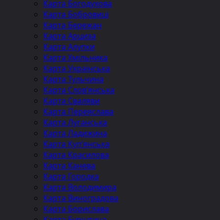
Карта Богодухова
Карта Бобровиці
Карта Бережан
Карта Арциза
Карта Алупки
Карта Хмільника
Карта Українська
Карта Тульчина
Карта Слов’янська
Карта Сваляви
Карта Переяслава
Карта Луганська
Карта Ладижина
Карта Куп’янська
Карта Красилова
Карта Канева
Карта Городка
Карта Володимира
Карта Виноградова
Карта Борислава
Карта Бурштина