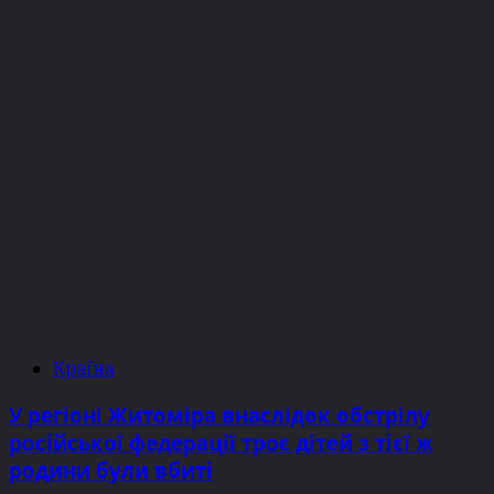
Країна
У регіоні Житоміра внаслідок обстрілу
російської федерації троє дітей з тієї ж
родини були вбиті