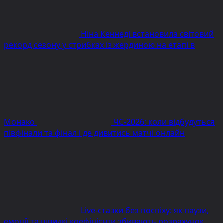
Ніна Кеннеді встановила світовий
рекорд сезону у стрибках із жердиною на етапі в
Монако
ЧС-2026: коли відбудуться
півфінали та фінал і де дивитись матчі онлайн
Live-ставки без поспіху: як паузи,
емоції та швидкі коефіцієнти збивають розрахунок