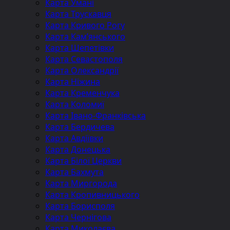
Карта Умані
Карта Трускавця
Карта Кривого Рогу
Карта Кам’янського
Карта Шепетівки
Карта Севастополя
Карта Олександрії
Карта Ніжина
Карта Кременчука
Карта Коломиї
Карта Івано-Франківська
Карта Бердичева
Карта Авдіївки
Карта Донецька
Карта Білої Церкви
Карта Бахмута
Карта Миргорода
Карта Кропивницького
Карта Борисполя
Карта Чернігова
Карта Миколаєва