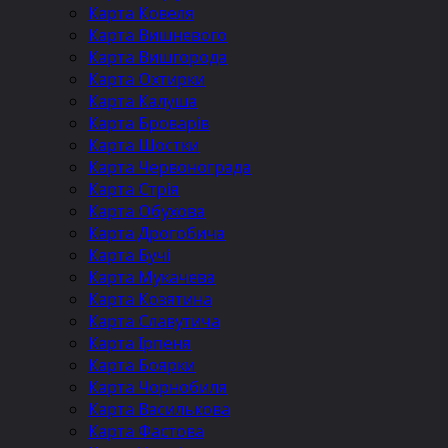
Карта Ковеля
Карта Вишневого
Карта Вишгорода
Карта Охтирки
Карта Калуша
Карта Броварів
Карта Шостки
Карта Червонограда
Карта Стрія
Карта Обухова
Карта Дрогобича
Карта Бучі
Карта Мукачева
Карта Козятина
Карта Славутича
Карта Ірпеня
Карта Боярки
Карта Чорнобиля
Карта Василькова
Карта Фастова