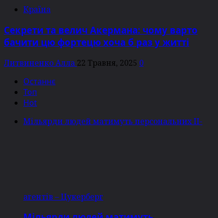
Країна
Секрети та велич Акермана: чому варто
бачити цю фортецю хоча б раз у житті
Литвиненко Алла
22 Травня, 2025
0
Останнє
Топ
Hot
Мільярди людей матимуть персональних ІІ-
агентів – Цукерберг
Мільярди людей матимуть