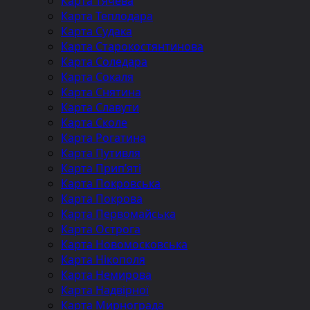
Карта Тячева
Карта Теплодара
Карта Судака
Карта Старокостянтинова
Карта Соледара
Карта Сокаля
Карта Снятина
Карта Славути
Карта Сколе
Карта Рогатина
Карта Путивля
Карта Прип’яті
Карта Покровська
Карта Покрова
Карта Первомайська
Карта Острога
Карта Новомосковська
Карта Нікополя
Карта Немирова
Карта Надвірної
Карта Мирнограда