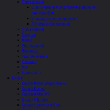
Привітання
Оригінальні привітання з добрим
ранком 🙂☀️
З народженням дитини
З Днем народження
Побажання
Подяки
Імена
Рік тварини
Відповіді
Табличні дані
Столиці
Дім
Навчання
Карти
Карта Южноукраїнська
Карта Києва
Карта Южного
Карта Шполи
Карта Часового Яру