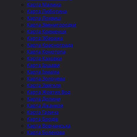
Карта Малина
Карта Люботина
Карта Лохвиці
Карта Звенигородки
Карта Кременця
Карта Збаража
Карта Краснограда
Карта Конотопа
Карта Каховки
Карта Іршави
Карта Ізмаїла
Карта Золочева
Карта Звягеля
Карта Жовтих Вод
Карта Долини
Карта Джанкоя
Карта Галича
Карта Бродів
Карта Вовчанська
Карта Болехова