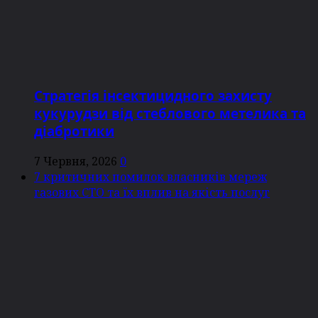
Стратегія інсектицидного захисту
кукурудзи від стеблового метелика та
діабротики
7 Червня, 2026
0
7 критичних помилок власників мереж
газових СТО та їх вплив на якість послуг