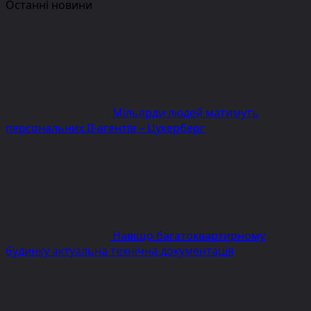
Останні новини
Мільярди людей матимуть
персональних ІІ-агентів – Цукерберг
Навіщо багатоквартирному
будинку актуальна технічна документація