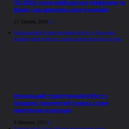
ЧС-2026: коли відбудуться півфінали та
фінал і де дивитись матчі онлайн
27 Липня, 2026
0
Унікальний туристичний об’єкт у Лондоні:
покинутий тунель стане пам’яткою культури
Унікальний туристичний об’єкт у
Лондоні: покинутий тунель стане
пам’яткою культури
3 Лютого, 2025
0
Турецький Icdas збудує рулонний стан