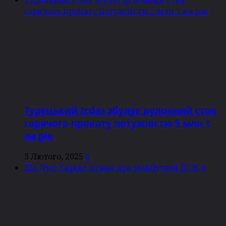
гарячого прокату потужністю 5 млн т на рік
Турецький Icdas збудує рулонний стан
гарячого прокату потужністю 5 млн т
на рік
3 Лютого, 2025
0
Що Луїс Енріке думає про майбутній ПСЖ в