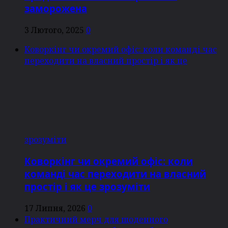
заморожена
3 Лютого, 2025
0
Коворкінг чи окремий офіс: коли команді час
переходити на власний простір і як це
зрозуміти
Коворкінг чи окремий офіс: коли
команді час переходити на власний
простір і як це зрозуміти
17 Липня, 2026
0
Практичний мерч для щоденного