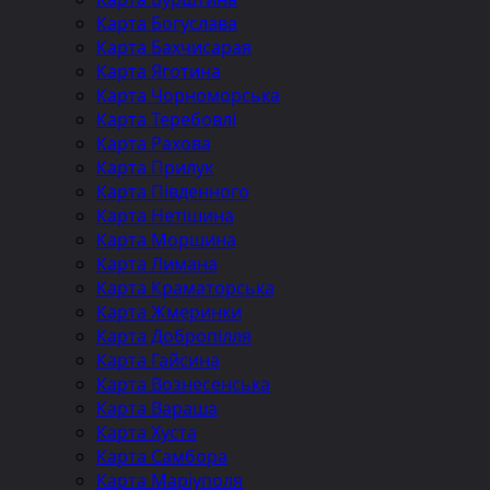
Карта Богуслава
Карта Бахчисарая
Карта Яготина
Карта Чорноморська
Карта Теребовлі
Карта Рахова
Карта Прилук
Карта Південного
Карта Нетішина
Карта Моршина
Карта Лимана
Карта Краматорська
Карта Жмеринки
Карта Добропілля
Карта Гайсина
Карта Вознесенська
Карта Вараша
Карта Хуста
Карта Самбора
Карта Маріуполя